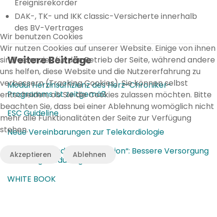
Ereignisrekorder
DAK-, TK- und IKK classic-Versicherte innerhalb
des BV-Vertrages
Wir benutzen Cookies
Wir nutzen Cookies auf unserer Website. Einige von ihnen
Weitere Beiträge
sind essenziell für den Betrieb der Seite, während andere
uns helfen, diese Website und die Nutzererfahrung zu
verbessern (Tracking Cookies). Sie können selbst
Modul Herzinsuffizienz des Herz-Chroniker-
Programms ist zeitgemäß
entscheiden, ob Sie die Cookies zulassen möchten. Bitte
beachten Sie, dass bei einer Ablehnung womöglich nicht
ESC Guideline
mehr alle Funktionalitäten der Seite zur Verfügung
stehen.
Neue Vereinbarungen zur Telekardiologie
BlenCon „Blended Consultation“: Bessere Versorgung
Akzeptieren
Ablehnen
von Pflegebedürftigen
WHITE BOOK