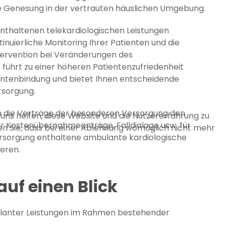
e Genesung in der vertrauten häuslichen Umgebung.
nthaltenen telekardiologischen Leistungen
nuierliche Monitoring Ihrer Patienten und die
ntervention bei Veränderungen des
führt zu einer höheren Patientenzufriedenheit
ientenbindung und bietet Ihnen entscheidende
rsorgung.
ch die Verträge der besonderen Versorgung den
 uns helfen, diese Website und die Nutzererfahrung zu
r Kostenübernahmeanträge, Falldialoge usw. für
en Sie, dass bei einer Ablehnung womöglich nicht mehr
versorgung enthaltene ambulante kardiologische
ieren.
 auf einen Blick
anter Leistungen im Rahmen bestehender