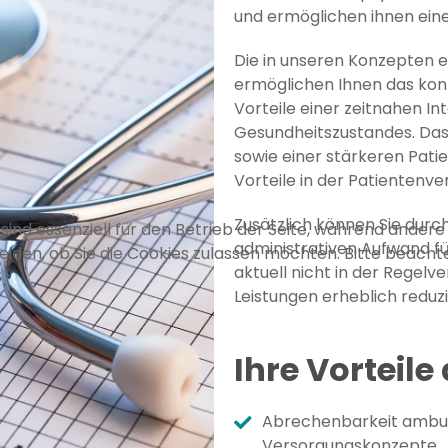
und ermöglichen ihnen ein
Die in unseren Konzepten e
ermöglichen Ihnen das konti
Vorteile einer zeitnahen I
Gesundheitszustandes. Das 
sowie einer stärkeren Pat
Vorteile in der Patientenve
Zusätzlich können Sie dur
sind essenziell für den Betrieb der Seite, während andere
administrativen Aufwand fü
eiden, ob Sie die Cookies zulassen möchten. Bitte beacht
aktuell nicht in der Regel
Leistungen erheblich reduz
Ihre Vorteile
Abrechenbarkeit ambul
Versorgungskonzepte